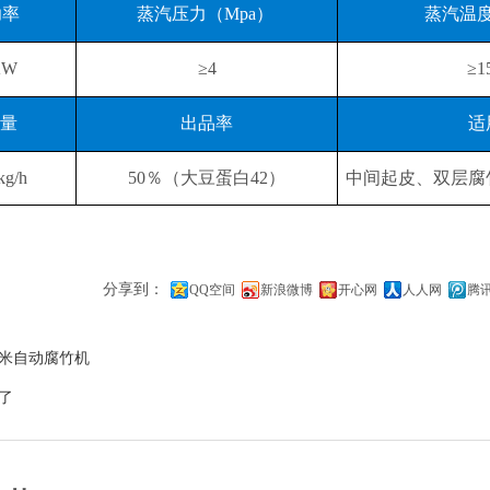
功率
蒸汽压力（Mpa）
蒸汽温
KW
≥4
≥1
量
出品率
适
kg/h
50％（大豆蛋白42）
中间起皮、双层腐
分享到：
QQ空间
新浪微博
开心网
人人网
腾
米自动腐竹机
了