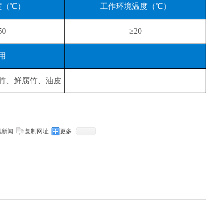
度（℃）
工作环境温度（℃）
50
≥20
用
竹、鲜腐竹、油皮
讯新闻
复制网址
更多