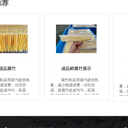
推荐
成品腐竹
成品鲜腐竹展示
腐竹机采用蒸汽提供热
腐竹机采用蒸汽提供热
源浪费；分区控
量，减少能源浪费；分区控
量，
起皮均匀，机器能
温，使腐竹起皮均匀，机器能
温，
续生产，减少清洗
够长时间连续生产，减少清洗
够长
 腐竹机自动生产
锅底次数。 腐竹机自动生产
锅底
烘干设备，可以将
线设备自带烘干设备，可以将
线设
有效的预烘干，方
半成品腐竹有效的预烘干，方
半成
。浆锅表面配备有
便切断晾挂。浆锅表面配备有
便切
大大缩短了腐竹起
风冷系统，大大缩短了腐竹起
风冷
 设备自动化程度
皮的时间。 设备自动化程度
皮的