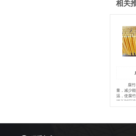
相关
腐竹机采用蒸汽提供热
量，减少能
温，使腐竹
够长时间连
锅底次数。
线设备自带
半成品腐竹
便切断晾挂
风冷系统，
皮的时间。