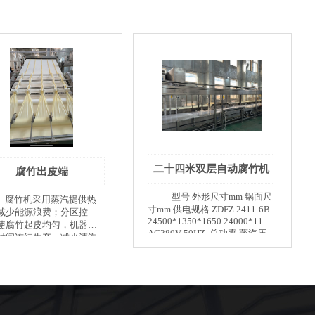
二十四米双层自动腐竹机
腐竹出皮端
型号 外形尺寸mm 锅面尺
寸mm 供电规格 ZDFZ 2411-6B
减少能源浪费；分区控
24500*1350*1650 24000*1100
使腐竹起皮均匀，机器能
AC380V 50HZ 总功率 蒸汽压
时间连续生产，减少清洗
力（Mpa） 蒸汽温度（℃） 工
次数。 腐竹机自动生产
作环境温度（℃） 7.5KW ≥4
备自带烘干设备，可以将
≥150 ≥20 下豆量 出品率 适用
品腐竹有效的预烘干，方
25-30kg/h 50％（大豆蛋白42）
断晾挂。浆锅表面配备有
中间起皮、双层腐竹、鲜腐
系统，大大缩短了腐竹起
竹、油皮
时间。 设备自动化程度