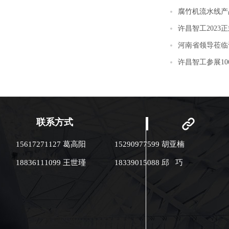
腐竹机流水线产
许昌智工202
河南省领导莅临
许昌智工参展1
联系方式
15617271127 葛高阳
15290977599 胡亚楠
18836111099 王世瑾
18339015088 邱 巧